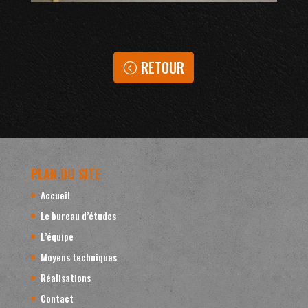
RETOUR
PLAN DU SITE
Accueil
Le bureau d’études
L’équipe
Moyens techniques
Réalisations
Contact